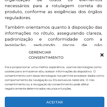
necessários para a rotulagem correta do
produto, conforme as exigências dos órgãos
reguladores.
Também orientamos quanto à disposição das
informações no rótulo, assegurando clareza,
padronização e conformidade com a
legislação, reduzindo riscos de não
conformidades, retrabalhos e possíveis
GERENCIAR
penalidades.
CONSENTIMENTO
Esse processo contribui para a segurança do
Para proporcionar uma melhor experiência, usamos tecnologias como
cookies para armazenar e/ou acessar informações do dispositivo. O
consumidor, valorização do produto e
consentimento com essas tecnologias nos permite processar dados como
fortalecimento da marca no mercado.
comportamento da navegação ou IDs exclusivos neste site. O não
consentimento ou a revogação do consentimento pode afetar
negativamente determinados recursos e funções.
ACEITAR
Rua Gaivota, 1101
(11)